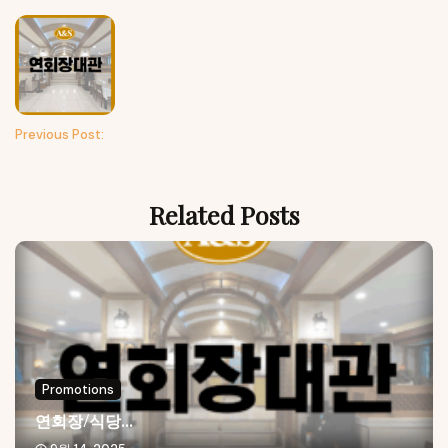
Previous Post:
Related Posts
Promotions
연회장/식당...